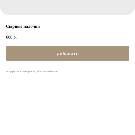
Сырные палочки
600
р.
добавить
моцарелла в панировке, брусничный соуc