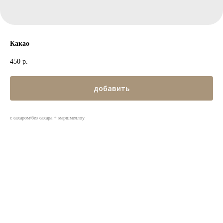
Какао
450
р.
добавить
с сахаром/без сахара + маршмеллоу