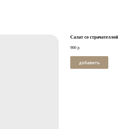
Салат со страчателлой
900
р.
добавить